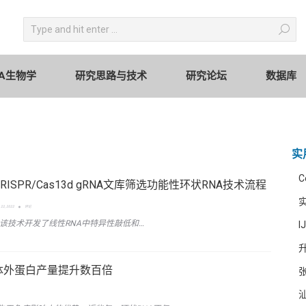
circRNA生物学
研究思路与技术
研究论坛
Search:
RNA生物学
研究思路与技术
研究论坛
数据库
实
C
发表CRISPR/Cas13d gRNA文库筛选功能性环状RNA技术流程
22, 2022
评论
基于该技术开发了线性RNA中特异性敲低和…
I
升
NA体外蛋白产量提升数百倍