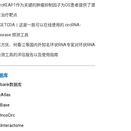
circKEAP1作为关键的肿瘤抑制因子为OS患者提供了潜
在治疗靶点
GETCDA丨这是一款可以在线使用的 circRNA-
isease 预测工具
赵方庆、何春江等国内外知名环状RNA专家对环状RNA
检测工具的评估报告以及使用指南
据库
rcbank数据库
cAtlas
cBase
OncoCirc
cInteractome