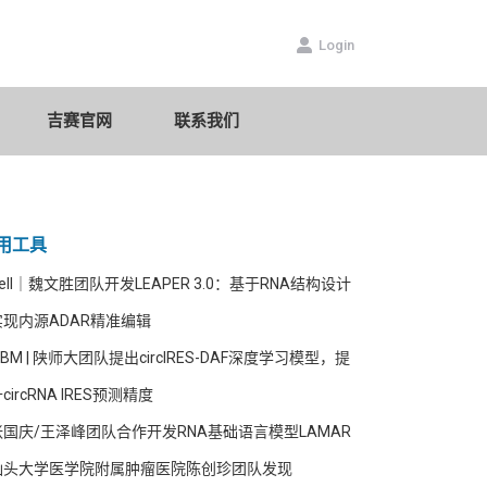
数据库
吉赛官网
联系我们
Login
吉赛官网
联系我们
用工具
ell｜魏文胜团队开发LEAPER 3.0：基于RNA结构设计
实现内源ADAR精准编辑
JBM | 陕师大团队提出circIRES-DAF深度学习模型，提
circRNA IRES预测精度
张国庆/王泽峰团队合作开发RNA基础语言模型LAMAR
汕头大学医学院附属肿瘤医院陈创珍团队发现