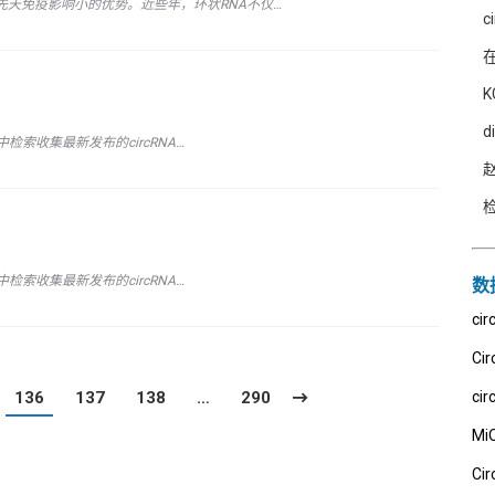
先天免疫影响小的优势。近些年，环状RNA不仅…
K
d
中检索收集最新发布的circRNA…
中检索收集最新发布的circRNA…
数
ci
Cir
136
137
138
…
290
cir
Mi
Cir