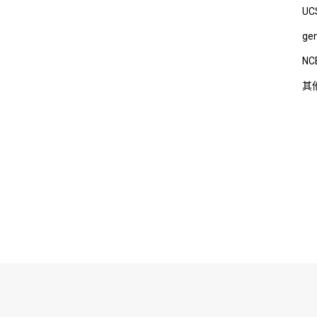
UC
ge
NC
其
有： 广州吉赛生物科技股份有限公司 Copyright 2019 All Rights
粤ICP备1605