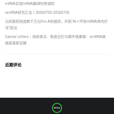
mRNA实现mRNA翻译时序调控
circRNA研究汇总丨20260720-20260726
元码智药完成数千万元Pre-A轮融资，开拓“AI × 环状mRNA体内疗
法”前沿
Cancer Letters｜持续表达、免疫记忆与微环境重塑：circRNA肺
癌疫苗新证据
近期评论