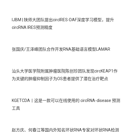
IJBM | 陕师大团队提出circIRES-DAF深度学习模型，提升
circRNA IRES预测精度
张国庆/王泽峰团队合作开发RNA基础语言模型LAMAR
汕头大学医学院附属肿瘤医院陈创珍团队发现circKEAP1作
为关键的肿瘤抑制因子为OS患者提供了潜在治疗靶点
KGETCDA丨这是一款可以在线使用的 circRNA-disease 预测
工具
赵方庆、何春江等国内外知名环状RNA专家对环状RNA检测