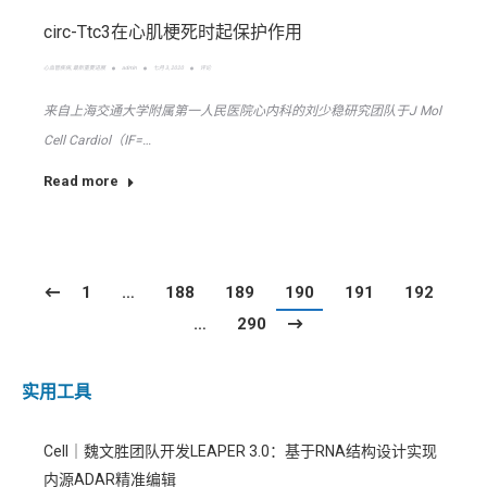
circ-Ttc3在心肌梗死时起保护作用
心血管疾病
,
最新重要进展
admin
七月 3, 2020
评论
来自上海交通大学附属第一人民医院心内科的刘少稳研究团队于J Mol
Cell Cardiol（IF=…
Read more
1
…
188
189
190
191
192
…
290
实用工具
Cell｜魏文胜团队开发LEAPER 3.0：基于RNA结构设计实现
内源ADAR精准编辑