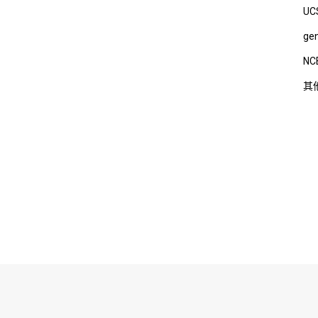
UC
ge
NC
其
有： 广州吉赛生物科技股份有限公司 Copyright 2019 All Rights
粤ICP备1605