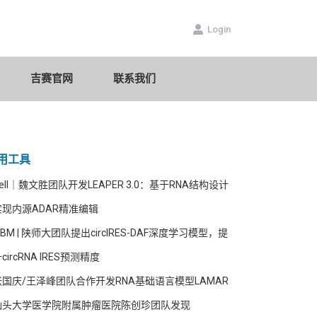
数据库
吉赛官网
联系我们
Login
吉赛官网
联系我们
用工具
ell｜魏文胜团队开发LEAPER 3.0：基于RNA结构设计
实现内源ADAR精准编辑
JBM | 陕师大团队提出circIRES-DAF深度学习模型，提
circRNA IRES预测精度
张国庆/王泽峰团队合作开发RNA基础语言模型LAMAR
汕头大学医学院附属肿瘤医院陈创珍团队发现