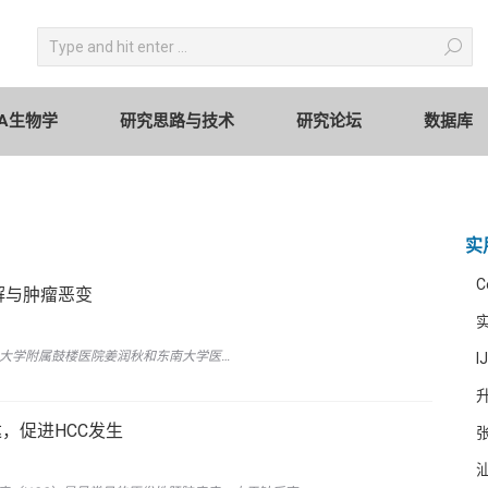
circRNA生物学
研究思路与技术
研究论坛
Search:
RNA生物学
研究思路与技术
研究论坛
数据库
实
C
糖酵解与肿瘤恶变
京医科大学附属鼓楼医院姜润秋和东南大学医…
I
升
表达，促进HCC发生