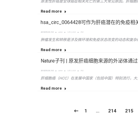
原发性肝癌是全球癌症相关死亡的第三大常见原因。肝细胞
Read more
hsa_circ_0064428可作为肝癌潜在的免
最新重要进展
,
肝癌
admin
七月 3, 2020
评论
肿瘤发生和转移是涉及微环境和免疫状态改变的动态和复杂的
Read more
Nature子刊 | 原发肝癌细胞来源的外泌体
最新重要进展
,
肝癌
admin
七月 3, 2020
评论
肝细胞癌（HCC）在发展中国家（包括中国）特别流行，大
Read more
1
…
214
215