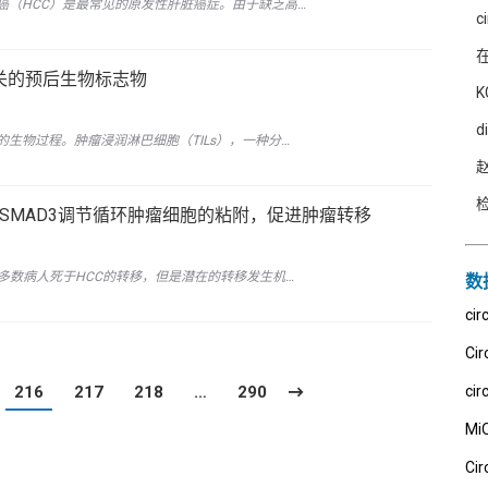
癌（HCC）是最常见的原发性肝脏癌症。由于缺乏高…
疫相关的预后生物标志物
K
d
生物过程。肿瘤浸润淋巴细胞（TILs），一种分…
通过SMAD3调节循环肿瘤细胞的粘附，促进肿瘤转移
多数病人死于HCC的转移，但是潜在的转移发生机…
数
ci
Cir
216
217
218
…
290
cir
Mi
Cir