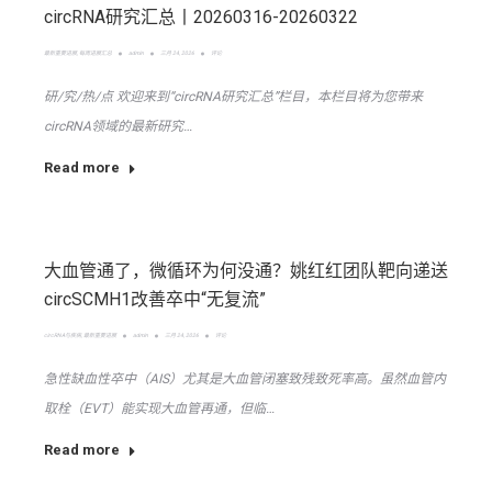
circRNA研究汇总丨20260316-20260322
最新重要进展
,
每周进展汇总
admin
三月 24, 2026
评论
研/究/热/点 欢迎来到“circRNA研究汇总”栏目，本栏目将为您带来
circRNA领域的最新研究…
Read more
大血管通了，微循环为何没通？姚红红团队靶向递送
circSCMH1改善卒中“无复流”
circRNA与疾病
,
最新重要进展
admin
三月 24, 2026
评论
急性缺血性卒中（AIS）尤其是大血管闭塞致残致死率高。虽然血管内
取栓（EVT）能实现大血管再通，但临…
Read more