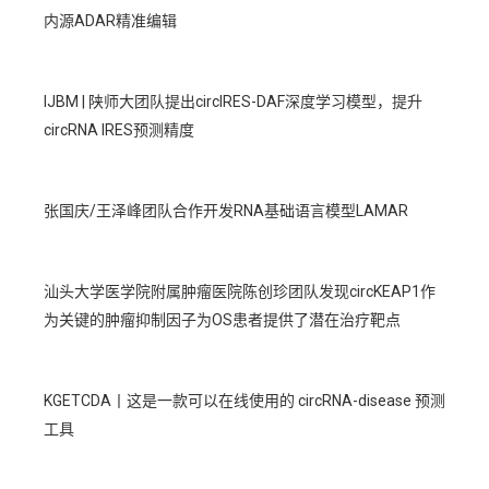
内源ADAR精准编辑
IJBM | 陕师大团队提出circIRES-DAF深度学习模型，提升
circRNA IRES预测精度
张国庆/王泽峰团队合作开发RNA基础语言模型LAMAR
汕头大学医学院附属肿瘤医院陈创珍团队发现circKEAP1作
为关键的肿瘤抑制因子为OS患者提供了潜在治疗靶点
KGETCDA丨这是一款可以在线使用的 circRNA-disease 预测
工具