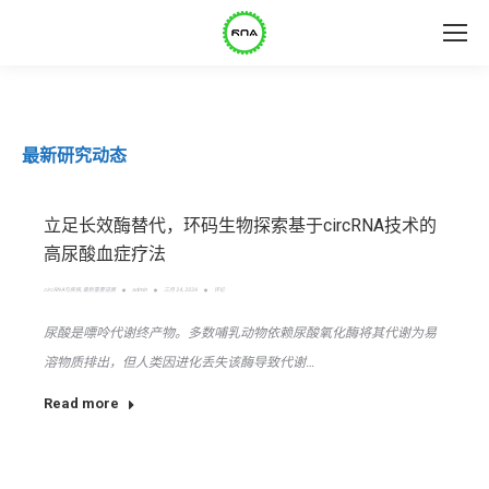
最新研究动态
立足长效酶替代，环码生物探索基于circRNA技术的
高尿酸血症疗法
circRNA与疾病
,
最新重要进展
admin
三月 24, 2026
评论
尿酸是嘌呤代谢终产物。多数哺乳动物依赖尿酸氧化酶将其代谢为易
溶物质排出，但人类因进化丢失该酶导致代谢…
Read more