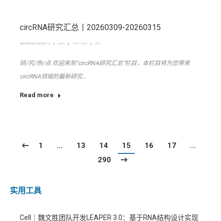
circRNA研究汇总丨20260309-20260315
最新重要进展
,
每周进展汇总
admin
三月 17, 2026
评论
研/究/热/点 欢迎来到“circRNA研究汇总”栏目，本栏目将为您带来
circRNA领域的最新研究…
Read more
1
…
13
14
15
16
17
…
290
实用工具
Cell｜魏文胜团队开发LEAPER 3.0：基于RNA结构设计实现