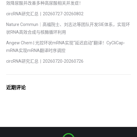
效降尿酸并改善多种高尿酸相关并发症！
circRNA研究汇总丨20260727-20260802‍
Nature Commun｜高福院士、刘志达等团队开发SIE体系，实现环
状RNA高效合成与核酶循环利用
Angew Chem | 光控环状mRNA实现“延迟启动”翻译！CyCliCap-
mRNA实现mRNA翻译时序调控
circRNA研究汇总丨20260720-20260726
近期评论