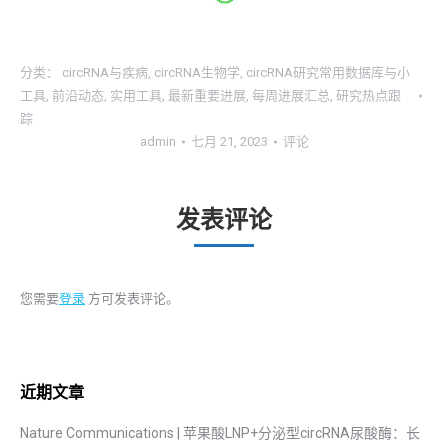
分类：
circRNA与疾病
,
circRNA生物学
,
circRNA研究常用数据库与小
工具
,
前沿动态
,
实用工具
,
最新重要进展
,
每周进展汇总
,
研究热点跟
踪
admin
七月 21, 2023
评论
发表评论
您需要
登录
方可发表评论。
近期文章
Nature Communications | 苹果酸LNP+分泌型circRNA尿酸酶：长