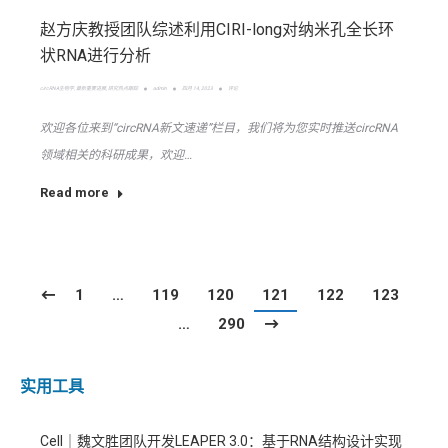
赵方庆教授团队综述利用CIRI-long对纳米孔全长环
状RNA进行分析
circRNA生物学
,
最新重要进展
,
研究热点跟踪
admin
四月 14, 2023
评论
欢迎各位来到“circRNA新文速递”栏目，我们将为您实时推送circRNA
领域相关的科研成果，欢迎…
Read more
1
…
119
120
121
122
123
…
290
实用工具
Cell｜魏文胜团队开发LEAPER 3.0：基于RNA结构设计实现