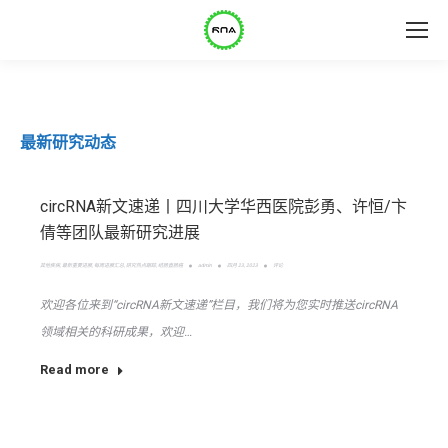
最新研究动态
circRNA新文速递丨四川大学华西医院彭勇、许恒/卞
倩等团队最新研究进展
其他疾病
,
最新重要进展
,
每周进展汇总
,
研究热点跟踪
,
结肠直肠癌
admin
四月 23, 2023
评论
欢迎各位来到“circRNA新文速递”栏目，我们将为您实时推送circRNA
领域相关的科研成果，欢迎…
Read more