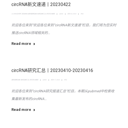
circRNA新文速递丨20230422
circRNA生物学
,
其他疾病
,
最新重要进展
,
每周进展汇总
,
研究热点跟踪
admin
四月 23, 2023
评论
欢迎各位来到“欢迎各位来到“circRNA新文速递”栏目，我们将为您实时
推送circRNA领域相关的…
Read more
circRNA研究汇总丨20230410-20230416
最新重要进展
,
每周进展汇总
,
研究热点跟踪
admin
四月 17, 2023
评论
欢迎各位来到“circRNA研究报道汇总”栏目，本期从pubmed中检索收
集最新发布的circRNA…
Read more