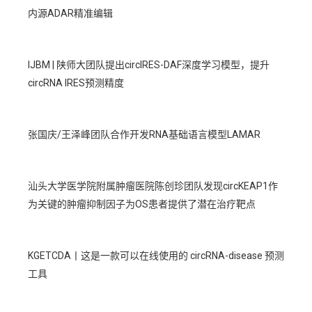
内源ADAR精准编辑
IJBM | 陕师大团队提出circIRES-DAF深度学习模型，提升
circRNA IRES预测精度
张国庆/王泽峰团队合作开发RNA基础语言模型LAMAR
汕头大学医学院附属肿瘤医院陈创珍团队发现circKEAP1作
为关键的肿瘤抑制因子为OS患者提供了潜在治疗靶点
KGETCDA丨这是一款可以在线使用的 circRNA-disease 预测
工具