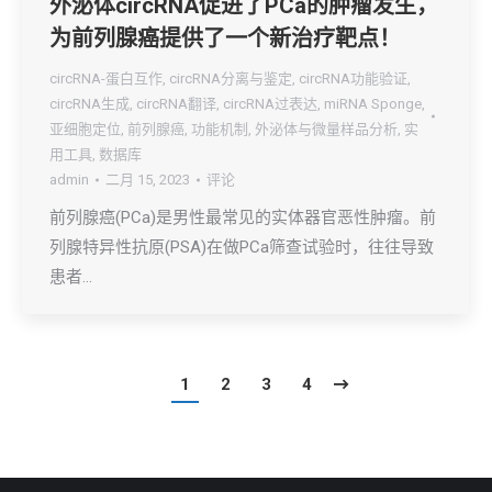
外泌体circRNA促进了PCa的肿瘤发生，
为前列腺癌提供了一个新治疗靶点！
circRNA-蛋白互作
,
circRNA分离与鉴定
,
circRNA功能验证
,
circRNA生成
,
circRNA翻译
,
circRNA过表达
,
miRNA Sponge
,
亚细胞定位
,
前列腺癌
,
功能机制
,
外泌体与微量样品分析
,
实
用工具
,
数据库
admin
二月 15, 2023
评论
前列腺癌(PCa)是男性最常见的实体器官恶性肿瘤。前
列腺特异性抗原(PSA)在做PCa筛查试验时，往往导致
患者…
1
2
3
4