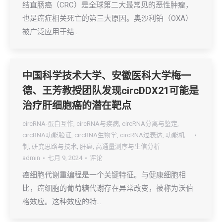
结直肠癌（CRC）是全球第二大最常见的恶性肿瘤，
也是癌症相关死亡的第三大原因。奥沙利铂（OXA）
被广泛应用于结…
中国科学技术大学、安徽医科大学梅一
德、王芳教授团队发现circDDX21可能是
治疗肝细胞癌的潜在靶点
circRNA-蛋白互作
,
circRNA与疾病
,
circRNA分离与鉴定
,
circRNA功能验证
,
circRNA生物学
,
circRNA过表达
,
功能机
制
,
研究思路与技术
,
肝癌
,
高通量测序与生信分析
admin
七月 9, 2024
评论
癌细胞代谢重编程是一个关键特征。与健康细胞相
比，癌细胞的葡萄糖代谢存在异常改变，被称为沃伯
格效应。这种效应的特…