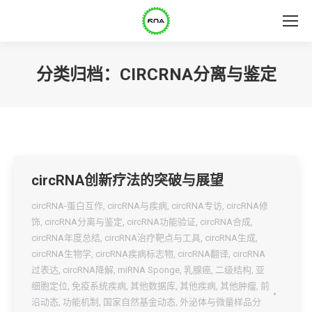
分类归档：
CIRCRNA分离与鉴定
circRNA创新疗法的突破与展望
circRNA-蛋白互作
,
circRNA与疾病
,
circRNA专访
,
circRNA修
饰
,
circRNA分离与鉴定
,
circRNA功能验证
,
circRNA合成
,
circRNA年度总结
,
circRNA治疗靶点与工具
,
circRNA生成
,
circRNA生物学
,
circRNA疾病标志物
,
circRNA翻译
,
circRNA
过表达
,
circRNA降解
,
miRNA Sponge
,
乳腺癌
,
二级结构
,
亚
细胞定位
,
免疫系统疾病
,
其他数据库
,
其他疾病
,
其他肿瘤
,
前
沿动态
,
功能机制
,
国家自然基金动态
,
外泌体与微量样品分