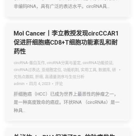
非编码RNA，具有广泛的表达水平。circRNA具…
Mol Cancer丨李立教授发现circCCAR1
促进肝细胞癌CD8+T细胞功能紊乱和耐
药性
circRNA-蛋白互作
,
circRNA分离与鉴定
,
circRNA功能验证
,
circRNA过表达
,
亚细胞定位
,
功能机制
,
实用工具
,
数据库
,
研
究热点跟踪
,
肝癌
,
高通量测序与生信分析
admin
四月 4, 2023
评论
肝细胞癌（HCC）已成为世界上最恶性的肿瘤之一，
是一种高度致命的癌症。环状RNA （circRNAs）是一
种具…