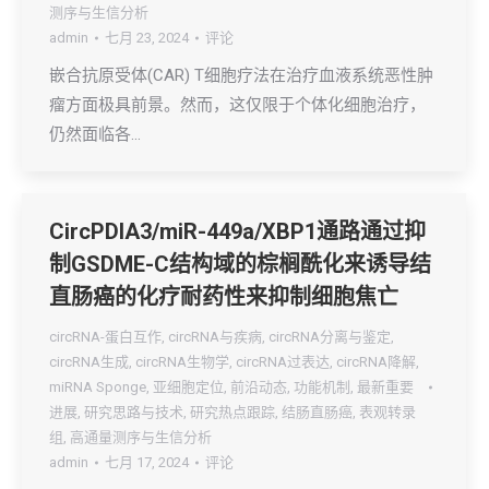
测序与生信分析
admin
七月 23, 2024
评论
嵌合抗原受体(CAR) T细胞疗法在治疗血液系统恶性肿
瘤方面极具前景。然而，这仅限于个体化细胞治疗，
仍然面临各…
CircPDIA3/miR-449a/XBP1通路通过抑
制GSDME-C结构域的棕榈酰化来诱导结
直肠癌的化疗耐药性来抑制细胞焦亡
circRNA-蛋白互作
,
circRNA与疾病
,
circRNA分离与鉴定
,
circRNA生成
,
circRNA生物学
,
circRNA过表达
,
circRNA降解
,
miRNA Sponge
,
亚细胞定位
,
前沿动态
,
功能机制
,
最新重要
进展
,
研究思路与技术
,
研究热点跟踪
,
结肠直肠癌
,
表观转录
组
,
高通量测序与生信分析
admin
七月 17, 2024
评论