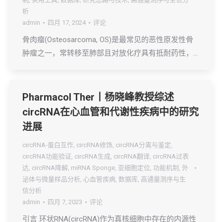
析
admin
四月 17, 2024
评论
骨肉瘤(Osteosarcoma, OS)是最常见的恶性原发性骨
肿瘤之一，常转移至肺部且对放化疗具有抵耐药性，…
Pharmacol Ther丨杨晓峰教授综述
circRNA在心血管和代谢性疾病中的研究
进展
circRNA-蛋白互作
,
circRNA修饰
,
circRNA分离与鉴定
,
circRNA功能验证
,
circRNA生成
,
circRNA翻译
,
circRNA过表
达
,
circRNA降解
,
miRNA Sponge
,
亚细胞定位
,
功能机制
,
外
泌体与微量样品分析
,
心血管疾病
,
数据库
,
高通量测序与生
信分析
admin
四月 7, 2023
评论
引言 环状RNA(circRNA)作为真核细胞中存在的内源性