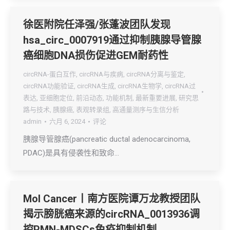
徐医附院任泽强/张蓬波团队发现
hsa_circ_0007919通过抑制胰腺导管腺
癌细胞DNA损伤促进GEM耐药性
circRNA-蛋白互作
,
circRNA与疾病
,
circRNA分离与鉴定
,
circRNA功能验证
,
circRNA生成
,
circRNA生物学
,
circRNA过
表达
,
亚细胞定位
,
前沿动态
,
功能机制
,
最新重要进展
,
研究思
路与技术
,
胰腺癌
,
表观转录组
,
高通量测序与生信分析
admin
六月 6, 2024
评论
胰腺导管腺癌(pancreatic ductal adenocarcinoma,
PDAC)是具有侵袭性和致命…
Mol Cancer丨南方医院谭万龙教授团队
揭示膀胱癌来源的circRNA_0013936调
控PMN-MDSCs免疫抑制机制