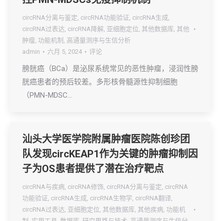
circRNA分离与鉴定
,
circRNA功能验证
,
circRNA生成
,
circRNA过表达
,
circRNA降解
,
亚细胞定位
,
其他数据库
,
其他
肿瘤
,
功能机制
,
高通量测序与生信分析
admin
六月 5, 2024
评论
膀胱癌（BCa）是泌尿系统常见的恶性肿瘤，浸润性膀
胱癌患者的预后较差。多形核骨髓源性抑制细胞
（PMN-MDSC…
汕头大学医学院附属肿瘤医院陈创珍团
队发现circKEAP1作为关键的肿瘤抑制因
子为OS患者提供了潜在治疗靶点
circRNA与疾病
,
circRNA修饰
,
circRNA分离与鉴定
,
circRNA
功能验证
,
circRNA生成
,
circRNA生物学
,
circRNA翻译
,
circRNA过表达
,
亚细胞定位
,
其他数据库
,
其他疾病
,
功能机
制
,
实用工具
,
数据库
,
研究思路与技术
,
高通量测序与生信分