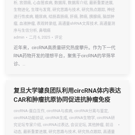
析
,
宫颈癌
,
心血管疾病
,
数据库
,
数据库介绍
,
最新重要进展
,
生物进化
,
生理与发育
,
研究思路与技术
,
研究热点跟踪
,
神经
退行性疾病
,
糖尿病
,
结肠直肠癌
,
肝癌
,
肺癌
,
胰腺癌
,
脑部肿
瘤
,
血液肿瘤
,
表观转录组
,
高通量shRNA文库技术
,
高通量测
序与生信分析
,
鼻咽癌
admin
二月 6, 2025
评论
近年来，circRNA高质量研究热度攀升。作为下一代
RNA药物开发的理想平台，聚焦于circRNA的早筛早
诊、…
复旦大学璩良团队利用circRNA体内表达
CAR和肿瘤抗原协同促进抗肿瘤免疫
circRNA-蛋白互作
,
circRNA与疾病
,
circRNA分离与鉴定
,
circRNA功能验证
,
circRNA生成
,
circRNA生物学
,
circRNA研
究论坛专家介绍
,
circRNA过表达
,
会议论坛
,
其他肿瘤
,
前沿
动态
,
最新重要进展
,
研究思路与技术
,
研究热点跟踪
,
高通量