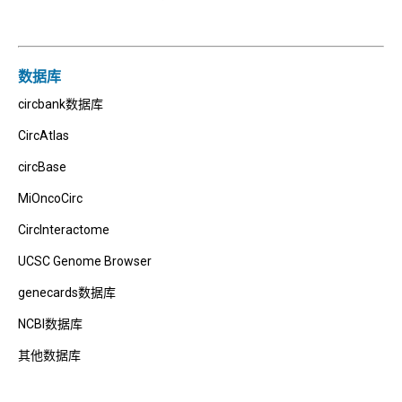
数据库
circbank数据库
CircAtlas
circBase
MiOncoCirc
CircInteractome
UCSC Genome Browser
genecards数据库
NCBI数据库
其他数据库