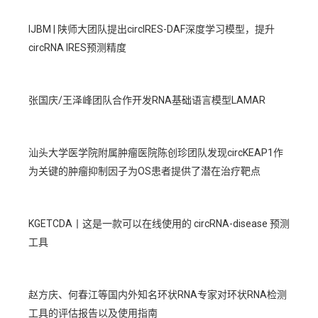
IJBM | 陕师大团队提出circIRES-DAF深度学习模型，提升
circRNA IRES预测精度
张国庆/王泽峰团队合作开发RNA基础语言模型LAMAR
汕头大学医学院附属肿瘤医院陈创珍团队发现circKEAP1作
为关键的肿瘤抑制因子为OS患者提供了潜在治疗靶点
KGETCDA丨这是一款可以在线使用的 circRNA-disease 预测
工具
赵方庆、何春江等国内外知名环状RNA专家对环状RNA检测
工具的评估报告以及使用指南