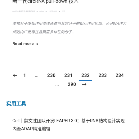
新一代circRNA pull-down 技术
circRNA-蛋白互作
,
最新重要进展
admin
七月 2, 2020
评论
生物分子发挥作用往往通过与其它分子的相互作用实现，circRNA作为
细胞内广泛存在且高度多样性的分子…
Read more
1
…
230
231
232
233
234
…
290
实用工具
Cell｜魏文胜团队开发LEAPER 3.0：基于RNA结构设计实现
内源ADAR精准编辑