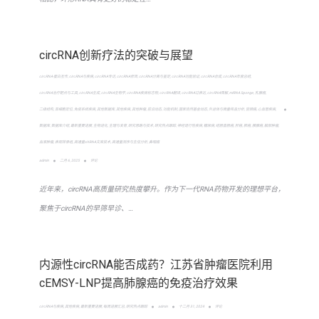
circRNA创新疗法的突破与展望
circRNA-蛋白互作
,
circRNA与疾病
,
circRNA专访
,
circRNA修饰
,
circRNA分离与鉴定
,
circRNA功能验证
,
circRNA合成
,
circRNA年度总结
,
circRNA治疗靶点与工具
,
circRNA生成
,
circRNA生物学
,
circRNA疾病标志物
,
circRNA翻译
,
circRNA过表达
,
circRNA降解
,
miRNA Sponge
,
乳腺癌
,
二级结构
,
亚细胞定位
,
免疫系统疾病
,
其他数据库
,
其他疾病
,
其他肿瘤
,
前沿动态
,
功能机制
,
国家自然基金动态
,
外泌体与微量样品分析
,
宫颈癌
,
心血管疾病
,
数据库
,
数据库介绍
,
最新重要进展
,
生物进化
,
生理与发育
,
研究思路与技术
,
研究热点跟踪
,
神经退行性疾病
,
糖尿病
,
结肠直肠癌
,
肝癌
,
肺癌
,
胰腺癌
,
脑部肿瘤
,
血液肿瘤
,
表观转录组
,
高通量shRNA文库技术
,
高通量测序与生信分析
,
鼻咽癌
admin
二月 6, 2025
评论
近年来，circRNA高质量研究热度攀升。作为下一代RNA药物开发的理想平台，
聚焦于circRNA的早筛早诊、…
内源性circRNA能否成药？江苏省肿瘤医院利用
cEMSY-LNP提高肺腺癌的免疫治疗效果
circRNA与疾病
,
其他疾病
,
最新重要进展
,
每周进展汇总
,
研究热点跟踪
admin
十二月 31, 2024
评论