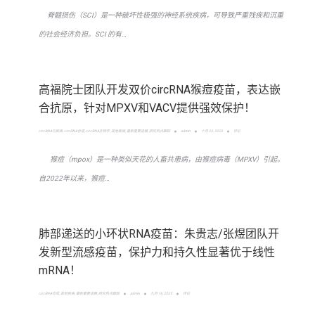
脊髓损伤（SCI）是一种破坏性极强的神经系统疾病，可导致严重残疾和沉重
的社会经济负担。SCI 的有…
高福院士团队开发双价circRNA猴痘疫苗，表达嵌
合抗原，针对MPXV和VACV提供强效保护！
circRNA与疾病
,
circRNA合成
,
circRNA生物学
,
其他疾病
,
最新重要进展
,
研究热点跟踪
admin
十月 22, 2025
评论
猴痘（mpox）是一种类似天花的人畜共患病，由猴痘病毒（MPXV）引起。
自2022年以来，猴痘…
肺部递送的小环状RNA疫苗：朱贵志/张煜团队开
发新型流感疫苗，保护力和持久性显著优于线性
mRNA！
circRNA合成
,
其他疾病
,
最新重要进展
,
研究热点跟踪
admin
九月 16, 2025
评论