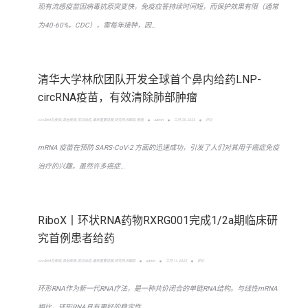
现有流感疫苗因病毒抗原突变快，免疫应答持续时间短，而保护效果有限（通常
为40-60%，CDC），需每年接种，因…
清华大学林欣团队开发全球首个鼻内给药LNP-
circRNA疫苗，有效清除肺部肿瘤
circRNA与疾病
,
其他疾病
,
前沿动态
,
最新重要进展
,
研究热点跟踪
,
肺癌
admin
三月 25, 2025
评论
mRNA 疫苗在预防 SARS-CoV-2 方面的迅速成功，引发了人们对其用于癌症免疫
治疗的兴趣。虽然许多癌症…
RiboX丨环状RNA药物RXRG001完成1/2a期临床研
究首例患者给药
circRNA与疾病
,
其他疾病
,
前沿动态
,
最新重要进展
,
研究热点跟踪
admin
三月 11, 2025
评论
环形RNA作为新一代RNA疗法，是一种共价闭合的单链RNA结构。与线性mRNA
相比，环形RNA具有更好的稳定性…