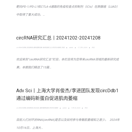
靶向PD-1/PD-L1和CTLA-4通路的免疫检查点抑制剂（ICIs）在肺腺癌（LUAD）
中取得了重大成功。…
circRNA研究汇总丨20241202-20241208
circRNA与疾病
,
其他疾病
,
最新重要进展
,
每周进展汇总
,
研究热点跟踪
,
肝癌
admin
十二月 9, 2024
评论
欢迎来到“circRNA研究汇总”栏目，本栏目将为您带来circRNA领域的最新研究成
果。本期我们精选了15篇…
Adv Sci丨上海大学肖俊杰/李进团队发现circDdb1
通过编码新蛋白促进肌肉萎缩
circRNA与疾病
,
其他疾病
,
前沿动态
,
最新重要进展
,
研究热点跟踪
admin
十月 24, 2024
评论
目前人们对环状RNA(circRNA)是否以及如何参与骨骼肌萎缩知之甚少。 2024年
10月16日，上海大…