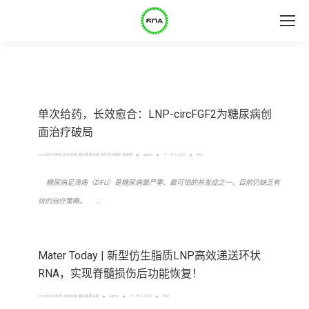
单次给药，长效愈合：LNP-circFGF2为糖尿病创
面治疗破局
circRNA与疾病
,
其他疾病
,
最新重要进展
,
研究热点跟踪
,
糖尿病
admin
十一月 7, 2025
评论
糖尿病足溃疡（DFU）是糖尿病最严重、最可怕的并发症之一，目前仍缺乏有
效的治疗策略。 …
Mater Today | 新型仿生脂质LNP高效递送环状
RNA，实现脊髓损伤后功能恢复！
circRNA与疾病
,
其他疾病
,
最新重要进展
admin
十一月 5, 2025
评论