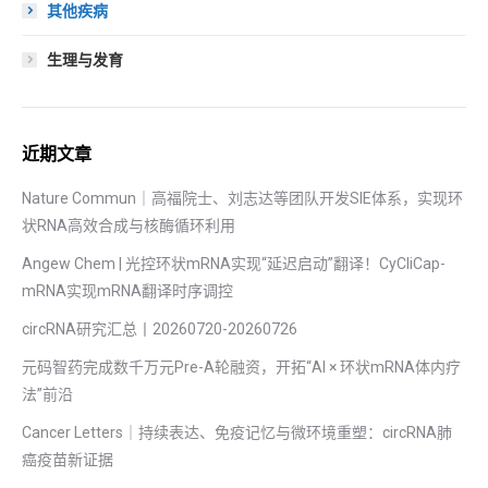
其他疾病
生理与发育
近期文章
Nature Commun｜高福院士、刘志达等团队开发SIE体系，实现环
状RNA高效合成与核酶循环利用
Angew Chem | 光控环状mRNA实现“延迟启动”翻译！CyCliCap-
mRNA实现mRNA翻译时序调控
circRNA研究汇总丨20260720-20260726
元码智药完成数千万元Pre-A轮融资，开拓“AI × 环状mRNA体内疗
法”前沿
Cancer Letters｜持续表达、免疫记忆与微环境重塑：circRNA肺
癌疫苗新证据