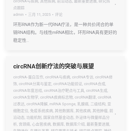
circRNA与疾病
,
其他疾病
,
前沿动态
,
最新重要进展
,
研究热
点跟踪
admin
三月 11, 2025
评论
环形RNA作为新一代RNA疗法，是一种共价闭合的单
链RNA结构。与线性mRNA相比，环形RNA具有更好的
稳定性…
circRNA创新疗法的突破与展望
circRNA-蛋白互作
,
circRNA与疾病
,
circRNA专访
,
circRNA修
饰
,
circRNA分离与鉴定
,
circRNA功能验证
,
circRNA合成
,
circRNA年度总结
,
circRNA治疗靶点与工具
,
circRNA生成
,
circRNA生物学
,
circRNA疾病标志物
,
circRNA翻译
,
circRNA
过表达
,
circRNA降解
,
miRNA Sponge
,
乳腺癌
,
二级结构
,
亚
细胞定位
,
免疫系统疾病
,
其他数据库
,
其他疾病
,
其他肿瘤
,
前
沿动态
,
功能机制
,
国家自然基金动态
,
外泌体与微量样品分
析
,
宫颈癌
,
心血管疾病
,
数据库
,
数据库介绍
,
最新重要进展
,
生物进化
,
生理与发育
,
研究思路与技术
,
研究热点跟踪
,
神经