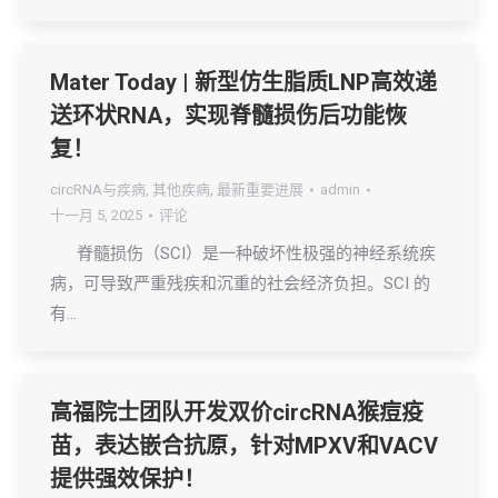
Mater Today | 新型仿生脂质LNP高效递
送环状RNA，实现脊髓损伤后功能恢
复！
circRNA与疾病
,
其他疾病
,
最新重要进展
admin
十一月 5, 2025
评论
脊髓损伤（SCI）是一种破坏性极强的神经系统疾
病，可导致严重残疾和沉重的社会经济负担。SCI 的
有…
高福院士团队开发双价circRNA猴痘疫
苗，表达嵌合抗原，针对MPXV和VACV
提供强效保护！