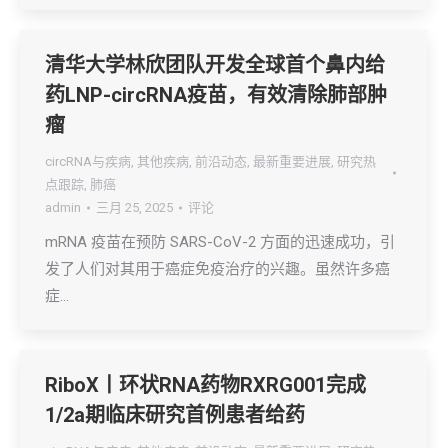
清华大学林欣团队开发全球首个鼻内给
药LNP-circRNA疫苗，有效清除肺部肿
瘤
circRNA与疾病
,
其他疾病
,
前沿动态
,
最新重要进展
,
研究热
点跟踪
,
肺癌
admin
三月 25, 2025
评论
mRNA 疫苗在预防 SARS-CoV-2 方面的迅速成功，引
发了人们对其用于癌症免疫治疗的兴趣。虽然许多癌
症…
RiboX丨环状RNA药物RXRG001完成
1/2a期临床研究首例患者给药