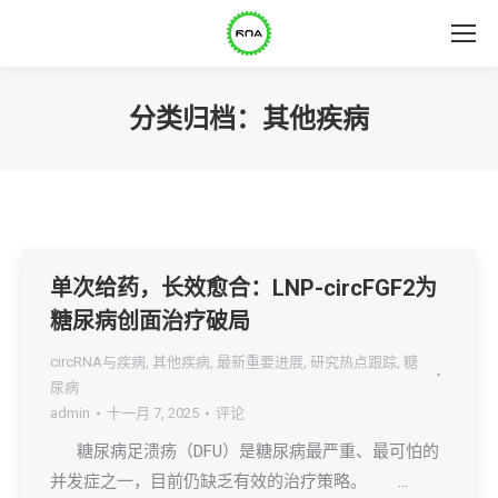
分类归档：
其他疾病
单次给药，长效愈合：LNP-circFGF2为
糖尿病创面治疗破局
circRNA与疾病
,
其他疾病
,
最新重要进展
,
研究热点跟踪
,
糖
尿病
admin
十一月 7, 2025
评论
糖尿病足溃疡（DFU）是糖尿病最严重、最可怕的
并发症之一，目前仍缺乏有效的治疗策略。 …