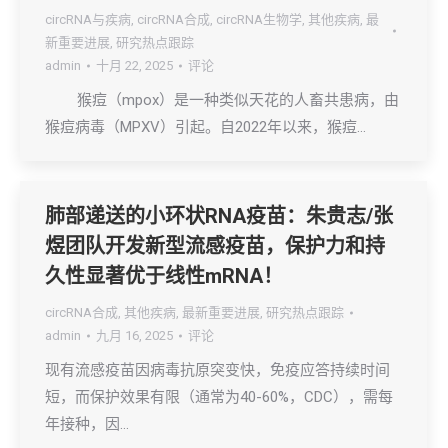
circRNA与疾病
,
circRNA合成
,
circRNA生物学
,
其他疾病
,
最
新重要进展
,
研究热点跟踪
admin
十月 22, 2025
评论
猴痘（mpox）是一种类似天花的人畜共患病，由
猴痘病毒（MPXV）引起。自2022年以来，猴痘…
肺部递送的小环状RNA疫苗：朱贵志/张
煜团队开发新型流感疫苗，保护力和持
久性显著优于线性mRNA！
circRNA合成
,
其他疾病
,
最新重要进展
,
研究热点跟踪
admin
九月 16, 2025
评论
现有流感疫苗因病毒抗原突变快，免疫应答持续时间
短，而保护效果有限（通常为40-60%，CDC），需每
年接种，因…