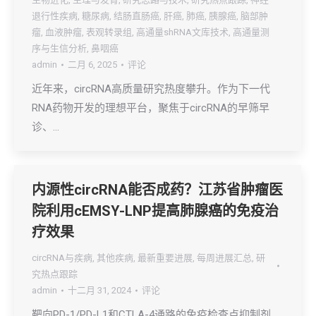
退行性疾病
,
糖尿病
,
结肠直肠癌
,
肝癌
,
肺癌
,
胰腺癌
,
脑部肿
瘤
,
血液肿瘤
,
表观转录组
,
高通量shRNA文库技术
,
高通量测
序与生信分析
,
鼻咽癌
admin
二月 6, 2025
评论
近年来，circRNA高质量研究热度攀升。作为下一代
RNA药物开发的理想平台，聚焦于circRNA的早筛早
诊、…
内源性circRNA能否成药？江苏省肿瘤医
院利用cEMSY-LNP提高肺腺癌的免疫治
疗效果
circRNA与疾病
,
其他疾病
,
最新重要进展
,
每周进展汇总
,
研
究热点跟踪
admin
十二月 31, 2024
评论
靶向PD-1/PD-L1和CTLA-4通路的免疫检查点抑制剂