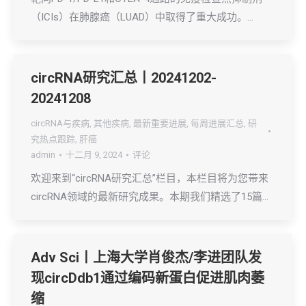
（ICIs）在肺腺癌（LUAD）中取得了重大成功。…
circRNA研究汇总丨20241202-
20241208
circRNA与疾病
,
其他疾病
,
最新重要进展
,
每周进展汇总
,
研
究热点跟踪
,
肝癌
admin
十二月 9, 2024
评论
欢迎来到“circRNA研究汇总”栏目，本栏目将为您带来
circRNA领域的最新研究成果。本期我们精选了15篇…
Adv Sci丨上海大学肖俊杰/李进团队发
现circDdb1通过编码新蛋白促进肌肉萎
缩