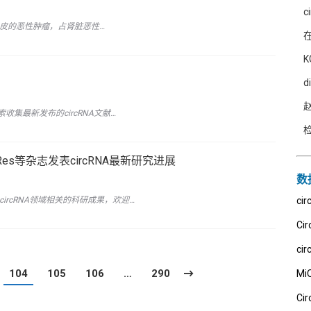
肾小管上皮的恶性肿瘤，占肾脏恶性…
K
d
索收集最新发布的circRNA文献…
cer Res等杂志发表circRNA最新研究进展
数
circRNA领域相关的科研成果，欢迎…
ci
Cir
cir
104
105
106
…
290
Mi
Cir