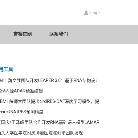
数据库
吉赛官网
联系我们
Login
吉赛官网
联系我们
用工具
ell｜魏文胜团队开发LEAPER 3.0：基于RNA结构设计
实现内源ADAR精准编辑
JBM | 陕师大团队提出circIRES-DAF深度学习模型，提
circRNA IRES预测精度
张国庆/王泽峰团队合作开发RNA基础语言模型LAMAR
汕头大学医学院附属肿瘤医院陈创珍团队发现