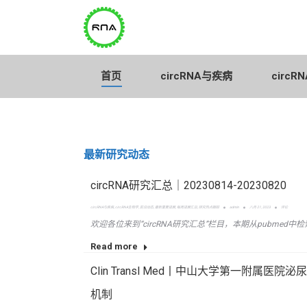
首页
circRNA与疾病
首页
circRNA与疾病
circ
最新研究动态
circRNA研究汇总｜20230814-20230820
circRNA与疾病
,
circRNA生物学
,
前沿动态
,
最新重要进展
,
每周进展汇总
,
研究热点跟踪
admin
八月 21, 2023
评论
欢迎各位来到“circRNA研究汇总”栏目，本期从pubmed中检
Read more
Clin Transl Med丨中山大学第一附
机制