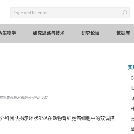
circRNA生物学
研究思路与技术
研究论坛
Search:
RNA生物学
研究思路与技术
研究论坛
数据库
实
C
索收集最新发布的circRNA文献…
I
升
属医院泌尿外科团队揭示环状RNA在动物肾细胞癌细胞中的双调控