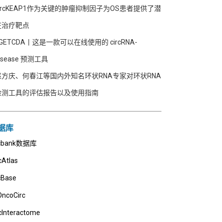
circKEAP1作为关键的肿瘤抑制因子为OS患者提供了潜
在治疗靶点
GETCDA丨这是一款可以在线使用的 circRNA-
isease 预测工具
赵方庆、何春江等国内外知名环状RNA专家对环状RNA
检测工具的评估报告以及使用指南
据库
rcbank数据库
cAtlas
cBase
OncoCirc
cInteractome