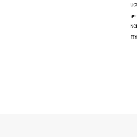
UC
ge
NC
其
有： 广州吉赛生物科技股份有限公司 Copyright 2019 All Rights
粤ICP备1605