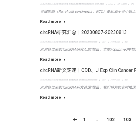
circRNA与疾病
,
circRNA生物学
,
其他肿瘤
,
前沿动态
,
最新重要进展
,
每周进展汇总
,
研究热点跟踪
admin
八月 18, 2023
评论
肾细胞癌（Renal cell carcinoma，RCC）是起源于
Read more
circRNA研究汇总｜20230807-20230813
circRNA与疾病
,
circRNA生物学
,
前沿动态
,
最新重要进展
,
每周进展汇总
,
研究热点跟踪
admin
八月 14, 2023
评论
欢迎各位来到“circRNA研究汇总”栏目，本期从pubmed中检
Read more
circRNA新文速递丨CDD、J Exp Clin Can
circRNA与疾病
,
circRNA生物学
,
前沿动态
,
最新重要进展
,
每周进展汇总
,
研究热点跟踪
admin
八月 11, 2023
评论
欢迎各位来到“circRNA新文速递”栏目，我们将为您实时推送
Read more
1
…
102
103