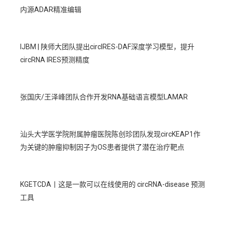
内源ADAR精准编辑
IJBM | 陕师大团队提出circIRES-DAF深度学习模型，提升
circRNA IRES预测精度
张国庆/王泽峰团队合作开发RNA基础语言模型LAMAR
汕头大学医学院附属肿瘤医院陈创珍团队发现circKEAP1作
为关键的肿瘤抑制因子为OS患者提供了潜在治疗靶点
KGETCDA丨这是一款可以在线使用的 circRNA-disease 预测
工具