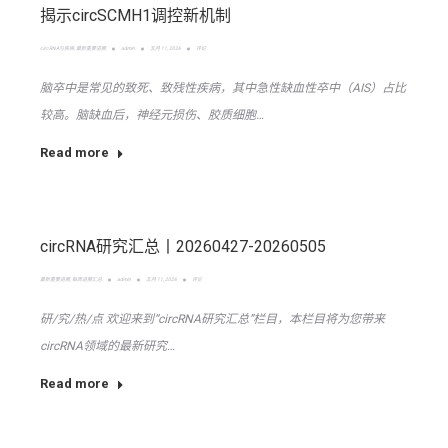
揭示circSCMH1调控新机制
circRNA与疾病
,
最新重要进展
admin
五月 11, 2026
评论
脑卒中是常见的致死、致残性疾病，其中急性缺血性卒中（AIS）占比
较高。脑缺血后，神经元损伤、胶质细胞…
Read more
circRNA研究汇总丨20260427-20260505
最新重要进展
,
每周进展汇总
admin
五月 11, 2026
评论
研/究/热/点 欢迎来到“circRNA研究汇总”栏目，本栏目将为您带来
circRNA领域的最新研究…
Read more