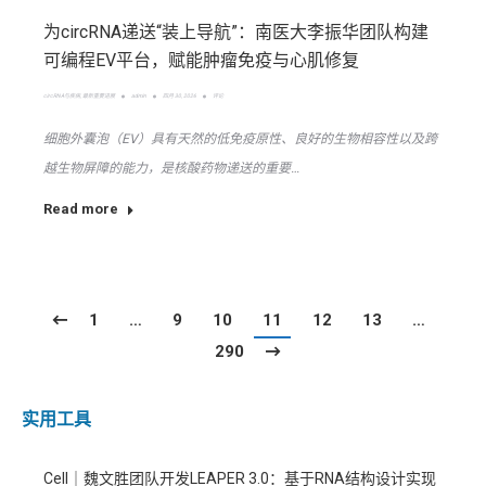
为circRNA递送“装上导航”：南医大李振华团队构建
可编程EV平台，赋能肿瘤免疫与心肌修复
circRNA与疾病
,
最新重要进展
admin
四月 30, 2026
评论
细胞外囊泡（EV）具有天然的低免疫原性、良好的生物相容性以及跨
越生物屏障的能力，是核酸药物递送的重要…
Read more
1
…
9
10
11
12
13
…
290
实用工具
Cell｜魏文胜团队开发LEAPER 3.0：基于RNA结构设计实现