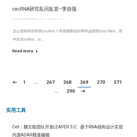
circRNA研究乱问乱答–李自强
circRNA-蛋白互作
,
最新重要进展
admin
六月 30, 2020
评论
怎么提取和逆转录circRNA ? 常用细胞组织等样品提取total RNA，其
中包含mRNA、ln…
Read more
1
…
267
268
269
270
271
…
290
实用工具
Cell｜魏文胜团队开发LEAPER 3.0：基于RNA结构设计实现
内源ADAR精准编辑