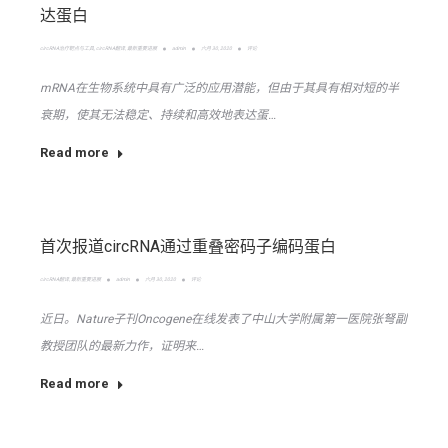
达蛋白
circRNA治疗靶点与工具
,
circRNA翻译
,
最新重要进展
admin
六月 30, 2020
评论
mRNA在生物系统中具有广泛的应用潜能，但由于其具有相对短的半
衰期，使其无法稳定、持续和高效地表达蛋…
Read more
首次报道circRNA通过重叠密码子编码蛋白
circRNA翻译
,
最新重要进展
admin
六月 30, 2020
评论
近日。Nature子刊Oncogene在线发表了中山大学附属第一医院张弩副
教授团队的最新力作，证明来…
Read more