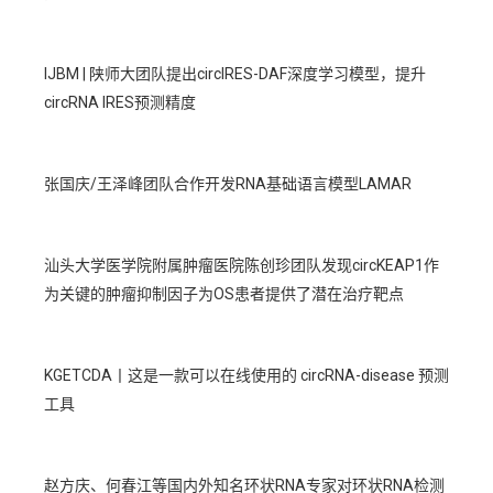
IJBM | 陕师大团队提出circIRES-DAF深度学习模型，提升
circRNA IRES预测精度
张国庆/王泽峰团队合作开发RNA基础语言模型LAMAR
汕头大学医学院附属肿瘤医院陈创珍团队发现circKEAP1作
为关键的肿瘤抑制因子为OS患者提供了潜在治疗靶点
KGETCDA丨这是一款可以在线使用的 circRNA-disease 预测
工具
赵方庆、何春江等国内外知名环状RNA专家对环状RNA检测