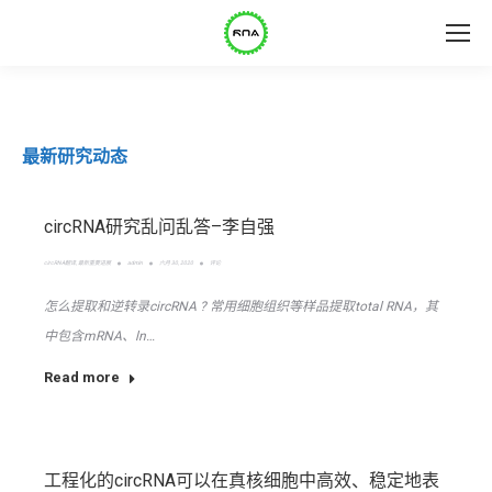
最新研究动态
circRNA研究乱问乱答–李自强
circRNA翻译
,
最新重要进展
admin
六月 30, 2020
评论
怎么提取和逆转录circRNA ? 常用细胞组织等样品提取total RNA，其
中包含mRNA、ln…
Read more
工程化的circRNA可以在真核细胞中高效、稳定地表