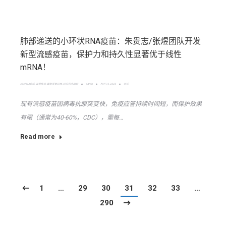
肺部递送的小环状RNA疫苗：朱贵志/张煜团队开发
新型流感疫苗，保护力和持久性显著优于线性
mRNA！
circRNA合成
,
其他疾病
,
最新重要进展
,
研究热点跟踪
admin
九月 16, 2025
评论
现有流感疫苗因病毒抗原突变快，免疫应答持续时间短，而保护效果
有限（通常为40-60%，CDC），需每…
Read more
1
…
29
30
31
32
33
…
290