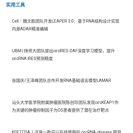
实用工具
Cell｜魏文胜团队开发LEAPER 3.0：基于RNA结构设计实现
内源ADAR精准编辑
IJBM | 陕师大团队提出circIRES-DAF深度学习模型，提升
circRNA IRES预测精度
张国庆/王泽峰团队合作开发RNA基础语言模型LAMAR
汕头大学医学院附属肿瘤医院陈创珍团队发现circKEAP1作
为关键的肿瘤抑制因子为OS患者提供了潜在治疗靶点
KGETCDA丨这是一款可以在线使用的 circRNA-disease 预测