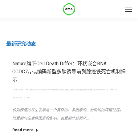
最新研究动态
Nature旗下Cell Death Differ：环状嵌合RNA
CCDC7₁₉-₁₃编码新型多肽诱导前列腺癌铁死亡机制揭
示
circRNA与疾病
,
circRNA功能验证
,
circRNA生物学
,
circRNA翻译研究专题
,
前列腺癌
,
功能机制
,
最新重要进展
,
每周进展汇总
,
研究热点跟踪
admin
九月 29, 2025
评论
前列腺癌的发生发展是一个复杂的、多因素的、分阶段的病理过程，
既受到内在遗传因素的影响，也受到外部微环…
Read more