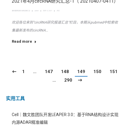
2021年4月circRNA研究汇总-1（ 20210407-0411）
最新重要进展
,
每周进展汇总
admin
四月 12, 2021
评论
欢迎各位来到“circRNA研究报道汇总”栏目，本期从pubmed中检索收
集最新发布的circRNA…
Read more
1
…
147
148
149
150
151
…
290
实用工具
Cell｜魏文胜团队开发LEAPER 3.0：基于RNA结构设计实现
内源ADAR精准编辑