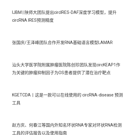
IJBM | 陕师大团队提出circIRES-DAF深度学习模型，提升
circRNA IRES预测精度
张国庆/王泽峰团队合作开发RNA基础语言模型LAMAR
汕头大学医学院附属肿瘤医院陈创珍团队发现circKEAP1作
为关键的肿瘤抑制因子为OS患者提供了潜在治疗靶点
KGETCDA丨这是一款可以在线使用的 circRNA-disease 预测
工具
赵方庆、何春江等国内外知名环状RNA专家对环状RNA检测
工具的评估报告以及使用指南