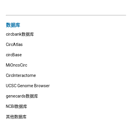
数据库
circbank数据库
CircAtlas
circBase
MiOncoCirc
CircInteractome
UCSC Genome Browser
genecards数据库
NCBI数据库
其他数据库