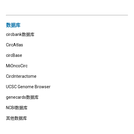
数据库
circbank数据库
CircAtlas
circBase
MiOncoCirc
CircInteractome
UCSC Genome Browser
genecards数据库
NCBI数据库
其他数据库