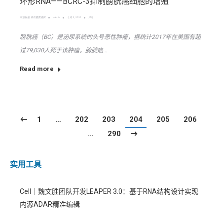
环形RNA——BCRC-3抑制膀胱癌细胞的增殖
其他肿瘤
,
最新重要进展
admin
七月 3, 2020
评论
膀胱癌（BC）是泌尿系统的头号恶性肿瘤，据统计2017年在美国有超
过79,030人死于该肿瘤。膀胱癌…
Read more
1
…
202
203
204
205
206
…
290
实用工具
Cell｜魏文胜团队开发LEAPER 3.0：基于RNA结构设计实现
内源ADAR精准编辑