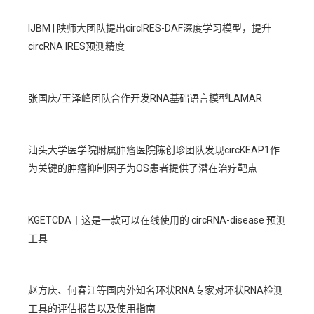
IJBM | 陕师大团队提出circIRES-DAF深度学习模型，提升
circRNA IRES预测精度
张国庆/王泽峰团队合作开发RNA基础语言模型LAMAR
汕头大学医学院附属肿瘤医院陈创珍团队发现circKEAP1作
为关键的肿瘤抑制因子为OS患者提供了潜在治疗靶点
KGETCDA丨这是一款可以在线使用的 circRNA-disease 预测
工具
赵方庆、何春江等国内外知名环状RNA专家对环状RNA检测
工具的评估报告以及使用指南