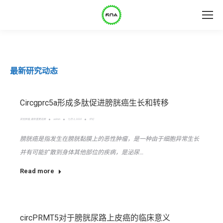
最新研究动态
Circgprc5a形成多肽促进膀胱癌生长和转移
其他肿瘤
,
最新重要进展
admin
七月 3, 2020
评论
膀胱癌是指发生在膀胱黏膜上的恶性肿瘤，是一种由于细胞异常生长
并有可能扩散到身体其他部位的疾病，是泌尿…
Read more
circPRMT5对于膀胱尿路上皮癌的临床意义