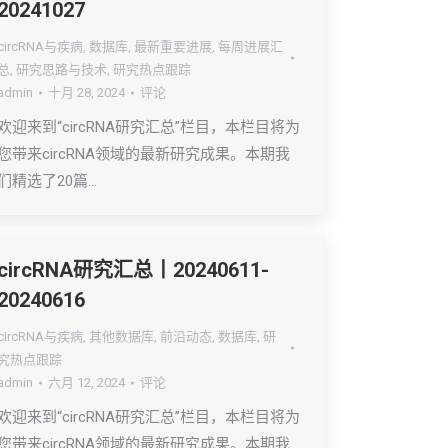
20241027
circRNA与疾病
,
数据库
,
最新重要进展
,
每周进展汇
总
,
研究思路与技术
,
研究热点跟踪
admin
十月 28, 2024
评论
欢迎来到“circRNA研究汇总”栏目，本栏目将为
您带来circRNA领域的最新研究成果。本期我
们精选了20篇…
circRNA研究汇总丨20240611-
20240616
circRNA与疾病
,
其他数据库
,
前沿动态
,
数据库
,
研
究热点跟踪
admin
六月 12, 2024
评论
欢迎来到“circRNA研究汇总”栏目，本栏目将为
您带来circRNA领域的最新研究成果。本期我