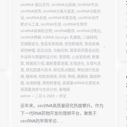
circRNA-蛋白互作
,
circRNA与疾病
,
circRNA专访
,
circRNA修饰
,
circRNA分离与鉴定
,
circRNA功能验
证
,
circRNA合成
,
circRNA年度总结
,
circRNA治疗
靶点与工具
,
circRNA生成
,
circRNA生物学
,
circRNA疾病标志物
,
circRNA翻译
,
circRNA过表达
,
circRNA降解
,
miRNA Sponge
,
乳腺癌
,
二级结构
,
亚细胞定位
,
免疫系统疾病
,
其他数据库
,
其他疾病
,
其他肿瘤
,
前沿动态
,
功能机制
,
国家自然基金动态
,
外泌体与微量样品分析
,
宫颈癌
,
心血管疾病
,
数据
库
,
数据库介绍
,
最新重要进展
,
生物进化
,
生理与发
育
,
研究思路与技术
,
研究热点跟踪
,
神经退行性疾
病
,
糖尿病
,
结肠直肠癌
,
肝癌
,
肺癌
,
胰腺癌
,
脑部肿
瘤
,
血液肿瘤
,
表观转录组
,
高通量shRNA文库技术
,
高通量测序与生信分析
,
鼻咽癌
admin
二月 6, 2025
评论
近年来，circRNA高质量研究热度攀升。作为
下一代RNA药物开发的理想平台，聚焦于
circRNA的早筛早诊、…