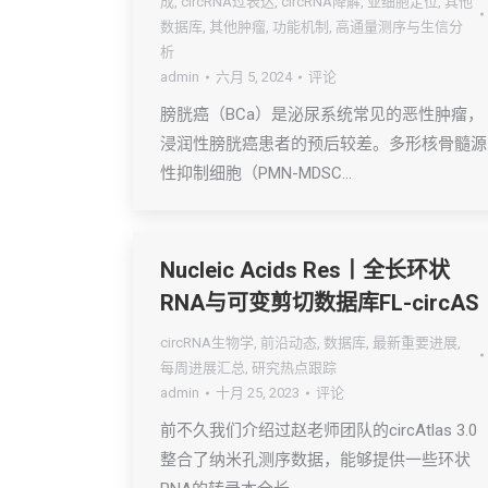
成
,
circRNA过表达
,
circRNA降解
,
亚细胞定位
,
其他
数据库
,
其他肿瘤
,
功能机制
,
高通量测序与生信分
析
admin
六月 5, 2024
评论
膀胱癌（BCa）是泌尿系统常见的恶性肿瘤，
浸润性膀胱癌患者的预后较差。多形核骨髓源
性抑制细胞（PMN-MDSC…
Nucleic Acids Res丨全长环状
RNA与可变剪切数据库FL-circAS
circRNA生物学
,
前沿动态
,
数据库
,
最新重要进展
,
每周进展汇总
,
研究热点跟踪
admin
十月 25, 2023
评论
前不久我们介绍过赵老师团队的circAtlas 3.0
整合了纳米孔测序数据，能够提供一些环状