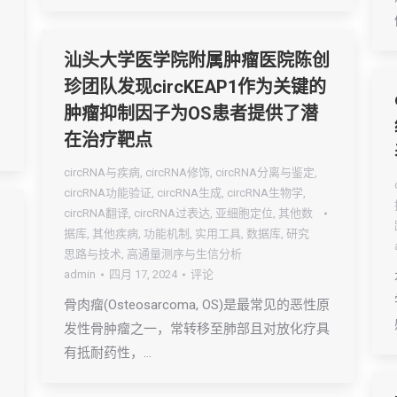
汕头大学医学院附属肿瘤医院陈创
珍团队发现circKEAP1作为关键的
肿瘤抑制因子为OS患者提供了潜
在治疗靶点
circRNA与疾病
,
circRNA修饰
,
circRNA分离与鉴定
,
circRNA功能验证
,
circRNA生成
,
circRNA生物学
,
circRNA翻译
,
circRNA过表达
,
亚细胞定位
,
其他数
据库
,
其他疾病
,
功能机制
,
实用工具
,
数据库
,
研究
思路与技术
,
高通量测序与生信分析
admin
四月 17, 2024
评论
骨肉瘤(Osteosarcoma, OS)是最常见的恶性原
发性骨肿瘤之一，常转移至肺部且对放化疗具
有抵耐药性，…