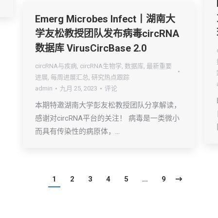
Emerg Microbes Infect丨湖南大
学友松教授团队发布病毒circRNA
数据库 VirusCircBase 2.0
circRNA与疾病
,
circRNA生物学
,
数据库
,
最新重要
进展
,
每周进展汇总
,
研究热点跟踪
admin
九月 25, 2023
评论
本期特邀湖南大学彭友松教授团队分享解读，
感谢对circRNA平台的关注！ 病毒是一类微小
而具有传染性的病原体，…
1
2
3
4
5
…
9