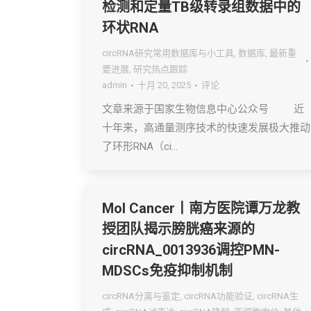
检测和定量TB级转录组数据中的
环状RNA
circRNA研究常用数据库与小工具
,
数据库
,
最新重
要进展
,
研究热点跟踪
admin
十月 20, 2025
评论
文章来源于国家生物信息中心公众号 近
十年来，高通量测序技术的快速发展极大推动
了环形RNA（ci…
Mol Cancer丨南方医院谭万龙教
授团队揭示膀胱癌来源的
circRNA_0013936调控PMN-
MDSCs免疫抑制机制
circRNA分离与鉴定
,
circRNA功能验证
,
circRNA生