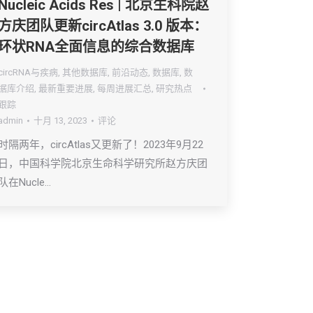
Nucleic Acids Res | 北京生科院赵
方庆团队更新circAtlas 3.0 版本：
环状RNA全面信息的综合数据库
circRNA与疾病
,
其他数据库
,
前沿动态
,
数据库
,
数
据库介绍
,
最新重要进展
,
每周进展汇总
,
研究热点
跟踪
admin
十月 13, 2023
评论
时隔两年，circAtlas又更新了！2023年9月22
日，中国科学院北京生命科学研究所赵方庆团
队在Nucle…