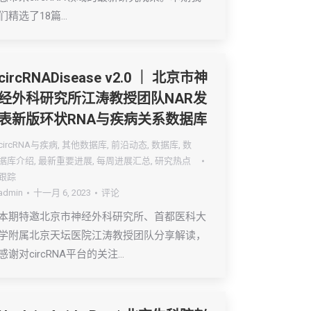
们精选了18篇…
circRNADisease v2.0 ｜ 北京市神
经外科研究所江涛教授团队NAR发
表新版环状RNA与疾病关系数据库
circRNA与疾病
,
其他数据库
,
前沿动态
,
数据库
,
数
据库介绍
,
最新重要进展
,
每周进展汇总
,
研究热点
跟踪
admin
十一月 6, 2023
评论
本期特邀北京市神经外科研究所、首都医科大
学附属北京天坛医院江涛教授团队分享解读，
感谢对circRNA平台的关注…