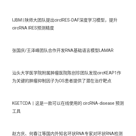
IJBM | 陕师大团队提出circIRES-DAF深度学习模型，提升
circRNA IRES预测精度
张国庆/王泽峰团队合作开发RNA基础语言模型LAMAR
汕头大学医学院附属肿瘤医院陈创珍团队发现circKEAP1作
为关键的肿瘤抑制因子为OS患者提供了潜在治疗靶点
KGETCDA丨这是一款可以在线使用的 circRNA-disease 预测
工具
赵方庆、何春江等国内外知名环状RNA专家对环状RNA检测