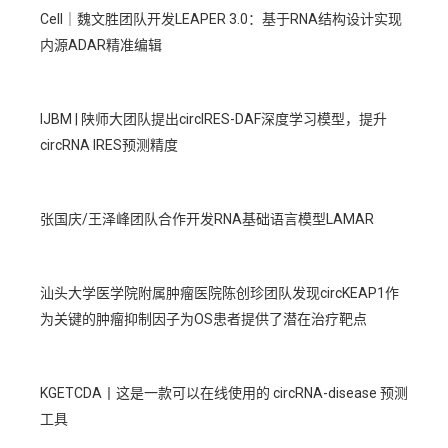
Cell｜魏文胜团队开发LEAPER 3.0：基于RNA结构设计实现
内源ADAR精准编辑
IJBM | 陕师大团队提出circIRES-DAF深度学习模型，提升
circRNA IRES预测精度
张国庆/王泽峰团队合作开发RNA基础语言模型LAMAR
汕头大学医学院附属肿瘤医院陈创珍团队发现circKEAP1作
为关键的肿瘤抑制因子为OS患者提供了潜在治疗靶点
KGETCDA丨这是一款可以在线使用的 circRNA-disease 预测
工具