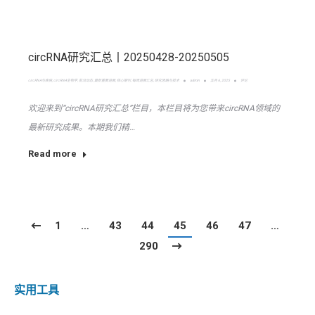
circRNA研究汇总丨20250428-20250505
circRNA与疾病
,
circRNA生物学
,
前沿动态
,
最新重要进展
,
核心期刊
,
每周进展汇总
,
研究思路与技术
admin
五月 6, 2025
评论
欢迎来到“circRNA研究汇总”栏目，本栏目将为您带来circRNA领域的
最新研究成果。本期我们精…
Read more
1
…
43
44
45
46
47
…
290
实用工具