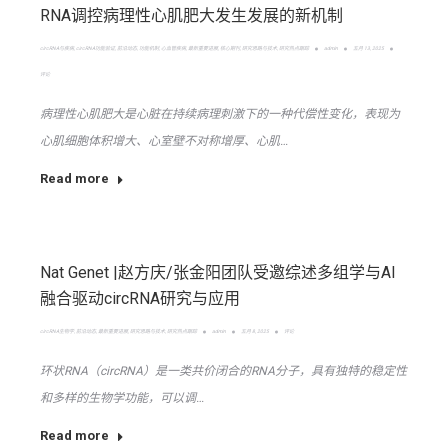
RNA调控病理性心肌肥大发生发展的新机制
circRNA与疾病
,
circRNA功能验证
,
前沿动态
,
功能机制
,
心血管疾病
,
最新重要进展
,
核心期刊
,
研究思路与技术
,
研究热点跟踪
admin
五月 13, 2025
评论
病理性心肌肥大是心脏在持续病理刺激下的一种代偿性变化，表现为
心肌细胞体积增大、心室壁不对称增厚、心肌…
Read more
Nat Genet |赵方庆/张金阳团队受邀综述多组学与AI
融合驱动circRNA研究与应用
circRNA生物学
,
前沿动态
,
最新重要进展
,
研究思路与技术
,
研究热点跟踪
admin
五月 8, 2025
评论
​环状RNA（circRNA）是一类共价闭合的RNA分子，具有独特的稳定性
和多样的生物学功能，可以调…
Read more