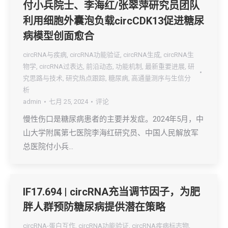
付小兵院士、李海红/张翠萍研究员团队
利用细胞外囊泡负载circCDK13促进糖尿
病模型创面愈合
circRNA与疾病
,
circRNA功能验证
,
circRNA生成
,
circRNA生
物学
,
circRNA过表达
,
前沿动态
,
功能机制
,
最新重要进展
,
研
究思路与技术
,
研究热点跟踪
,
糖尿病
,
高通量测序与生信分
析
admin
七月 25, 2024
评论
慢性伤口是糖尿病患者的主要并发症。2024年5月，中
山大学附属第七医院李海红研究员、中国人民解放军
总医院付小兵…
IF17.694 | circRNA充当调节因子，为肥
胖人群预防糖尿病提供潜在策略
circRNA-蛋白互作
,
circRNA功能验证
,
circRNA疾病标志物
,