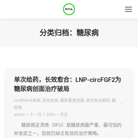
分类归档：
糖尿病
单次给药，长效愈合：LNP-circFGF2为
糖尿病创面治疗破局
circRNA与疾病
,
其他疾病
,
最新重要进展
,
研究热点跟踪
,
糖
尿病
admin
十一月 7, 2025
评论
糖尿病足溃疡（DFU）是糖尿病最严重、最可怕的
并发症之一，目前仍缺乏有效的治疗策略。 …