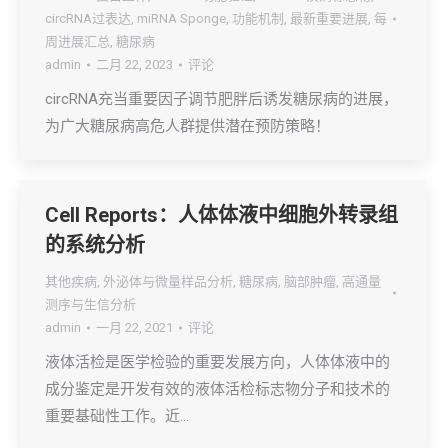
circRNA过表达
,
miRNA Sponge
,
功能机制
,
最新重要进展
,
每
周进展汇总
,
糖尿病
admin
二月 22, 2023
评论
circRNA充当重要因子调节肥胖后诱发糖尿病的进展，
为广大糖尿病高危人群提供潜在预防策略！
Cell Reports：人体体液中细胞外转录组
的系统分析
其他疾病
,
外泌体与微量样品分析
,
糖尿病
,
脑部肿瘤
,
高通量
测序与生信分析
admin
一月 22, 2021
评论
液体活检是医学检验的重要发展方向，人体体液中的
成分鉴定是开发有效的液体活检标志物分子和技术的
重要基础性工作。近…