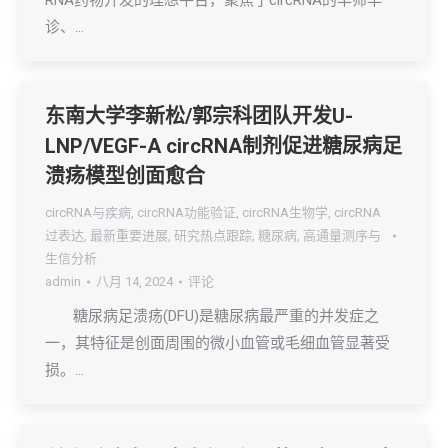
RNA药物开发的理想平台，聚焦于circRNA的早筛早
诊、…
东南大学李新松/郭宗科团队开发U-
LNP/VEGF-A circRNA制剂促进糖尿病足
溃疡模型创面愈合
circRNA与疾病
,
circRNA功能验证
,
circRNA生物学
,
circRNA
过表达
,
最新重要进展
,
研究热点跟踪
,
糖尿病
,
高通量测序与
生信分析
admin
八月 14, 2024
评论
糖尿病足溃疡(DFU)是糖尿病最严重的并发症之
一，其特征是创面周围的微小血管或毛细血管显著受
损。…