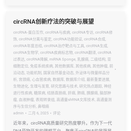
circRNA创新疗法的突破与展望
circRNA-蛋白互作
,
circRNA与疾病
,
circRNA专访
,
circRNA修
饰
,
circRNA分离与鉴定
,
circRNA功能验证
,
circRNA合成
,
circRNA年度总结
,
circRNA治疗靶点与工具
,
circRNA生成
,
circRNA生物学
,
circRNA疾病标志物
,
circRNA翻译
,
circRNA
过表达
,
circRNA降解
,
miRNA Sponge
,
乳腺癌
,
二级结构
,
亚
细胞定位
,
免疫系统疾病
,
其他数据库
,
其他疾病
,
其他肿瘤
,
前
沿动态
,
功能机制
,
国家自然基金动态
,
外泌体与微量样品分
析
,
宫颈癌
,
心血管疾病
,
数据库
,
数据库介绍
,
最新重要进展
,
生物进化
,
生理与发育
,
研究思路与技术
,
研究热点跟踪
,
神经
退行性疾病
,
糖尿病
,
结肠直肠癌
,
肝癌
,
肺癌
,
胰腺癌
,
脑部肿
瘤
,
血液肿瘤
,
表观转录组
,
高通量shRNA文库技术
,
高通量测
序与生信分析
,
鼻咽癌
admin
二月 6, 2025
评论
近年来，circRNA高质量研究热度攀升。作为下一代