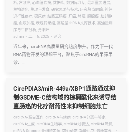
析
,
宫颈癌
,
心血管疾病
,
数据库
,
数据库介绍
,
最新重要进展
,
生物进化
,
生理与发育
,
研究思路与技术
,
研究热点跟踪
,
神经
退行性疾病
,
糖尿病
,
结肠直肠癌
,
肝癌
,
肺癌
,
胰腺癌
,
脑部肿
瘤
,
血液肿瘤
,
表观转录组
,
高通量shRNA文库技术
,
高通量测
序与生信分析
,
鼻咽癌
admin
二月 6, 2025
评论
近年来，circRNA高质量研究热度攀升。作为下一代
RNA药物开发的理想平台，聚焦于circRNA的早筛早
诊、…
CircPDIA3/miR-449a/XBP1通路通过抑
制GSDME-C结构域的棕榈酰化来诱导结
直肠癌的化疗耐药性来抑制细胞焦亡
circRNA-蛋白互作
,
circRNA与疾病
,
circRNA分离与鉴定
,
circRNA生成
,
circRNA生物学
,
circRNA过表达
,
circRNA降解
,
miRNA Sponge
,
亚细胞定位
,
前沿动态
,
功能机制
,
最新重要