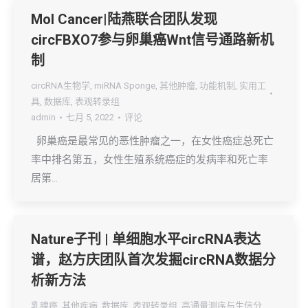
Mol Cancer|陆燕联合团队发现
circFBXO7参与卵巢癌Wnt信号通路新机
制
circRNA生物学
,
miRNA Sponge
,
其他肿瘤
,
功能机制
,
实用工
具
,
数据库
,
表观转录组
admin
七月 5, 2022
评论
卵巢癌是最常见的恶性肿瘤之一，在女性癌症总死亡
率中排名第五，女性生殖系统癌症的发病率和死亡率
居第…
Nature子刊 | 单细胞水平circRNA表达
谱，赵方庆团队首次发掘circRNA数据分
析新方法
乳腺癌
,
其他疾病
,
数据库
,
表观转录组
,
高通量测序与生信分