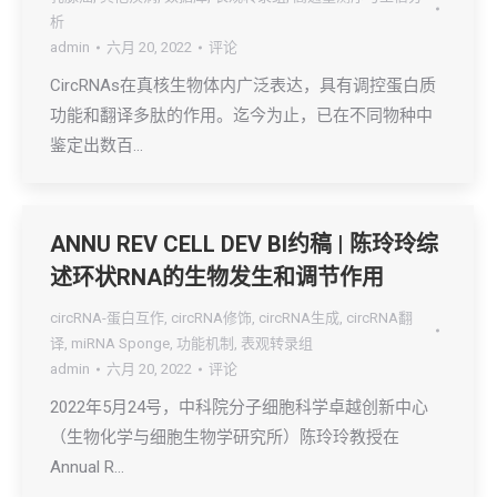
析
admin
六月 20, 2022
评论
CircRNAs在真核生物体内广泛表达，具有调控蛋白质
功能和翻译多肽的作用。迄今为止，已在不同物种中
鉴定出数百…
ANNU REV CELL DEV BI约稿 | 陈玲玲综
述环状RNA的生物发生和调节作用
circRNA-蛋白互作
,
circRNA修饰
,
circRNA生成
,
circRNA翻
译
,
miRNA Sponge
,
功能机制
,
表观转录组
admin
六月 20, 2022
评论
2022年5月24号，中科院分子细胞科学卓越创新中心
（生物化学与细胞生物学研究所）陈玲玲教授在
Annual R…