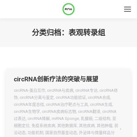
分类归档：
表观转录组
circRNA创新疗法的突破与展望
circRNA-蛋白互作
,
circRNA与疾病
,
circRNA专访
,
circRNA修
饰
,
circRNA分离与鉴定
,
circRNA功能验证
,
circRNA合成
,
circRNA年度总结
,
circRNA治疗靶点与工具
,
circRNA生成
,
circRNA生物学
,
circRNA疾病标志物
,
circRNA翻译
,
circRNA
过表达
,
circRNA降解
,
miRNA Sponge
,
乳腺癌
,
二级结构
,
亚
细胞定位
,
免疫系统疾病
,
其他数据库
,
其他疾病
,
其他肿瘤
,
前
沿动态
,
功能机制
,
国家自然基金动态
,
外泌体与微量样品分