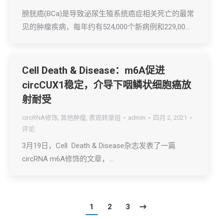
膀胱癌(BCa)是导致泌尿生殖系统癌症相关死亡的最常
见的肿瘤疾病，每年约有524,000个新病例和229,00…
Cell Death & Disease：m6A促进
circCUX1稳定，介导下咽鳞状细胞癌放
射耐受
circRNA修饰
,
其他肿瘤
,
表观转录组
admin
四月 2, 2021
评论
3月19日，Cell Death & Disease杂志发表了一篇
circRNA m6A修饰的文章，…
1
2
3