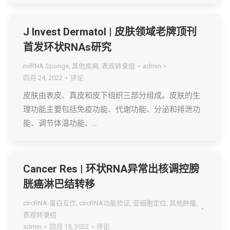
J Invest Dermatol | 皮肤领域老牌顶刊
首发环状RNAs研究
miRNA Sponge
,
其他疾病
,
表观转录组
admin
四月 24, 2022
评论
皮肤由表皮、真皮和皮下组织三部分组成。皮肤的生
理功能主要包括免疫功能、代谢功能、分泌和排泄功
能、调节体温功能、…
Cancer Res | 环状RNA异常出核调控膀
胱癌淋巴结转移
circRNA-蛋白互作
,
circRNA功能验证
,
亚细胞定位
,
其他肿瘤
,
表观转录组
admin
四月 15, 2022
评论