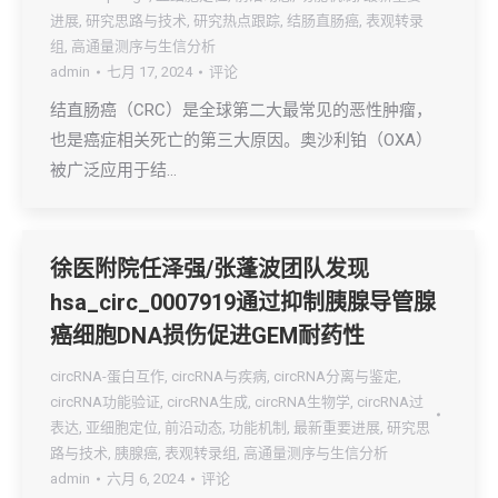
进展
,
研究思路与技术
,
研究热点跟踪
,
结肠直肠癌
,
表观转录
组
,
高通量测序与生信分析
admin
七月 17, 2024
评论
结直肠癌（CRC）是全球第二大最常见的恶性肿瘤，
也是癌症相关死亡的第三大原因。奥沙利铂（OXA）
被广泛应用于结…
徐医附院任泽强/张蓬波团队发现
hsa_circ_0007919通过抑制胰腺导管腺
癌细胞DNA损伤促进GEM耐药性
circRNA-蛋白互作
,
circRNA与疾病
,
circRNA分离与鉴定
,
circRNA功能验证
,
circRNA生成
,
circRNA生物学
,
circRNA过
表达
,
亚细胞定位
,
前沿动态
,
功能机制
,
最新重要进展
,
研究思
路与技术
,
胰腺癌
,
表观转录组
,
高通量测序与生信分析
admin
六月 6, 2024
评论