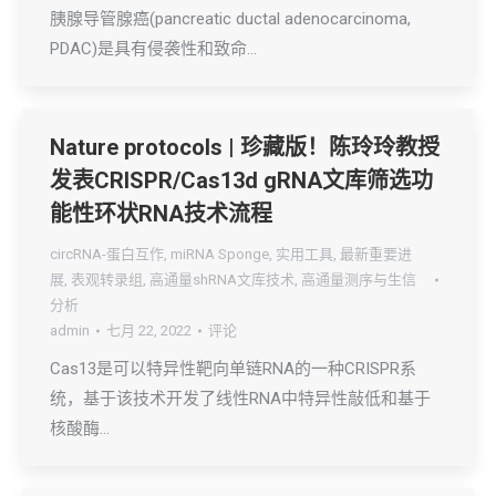
胰腺导管腺癌(pancreatic ductal adenocarcinoma,
PDAC)是具有侵袭性和致命…
Nature protocols | 珍藏版！陈玲玲教授
发表CRISPR/Cas13d gRNA文库筛选功
能性环状RNA技术流程
circRNA-蛋白互作
,
miRNA Sponge
,
实用工具
,
最新重要进
展
,
表观转录组
,
高通量shRNA文库技术
,
高通量测序与生信
分析
admin
七月 22, 2022
评论
Cas13是可以特异性靶向单链RNA的一种CRISPR系
统，基于该技术开发了线性RNA中特异性敲低和基于
核酸酶…