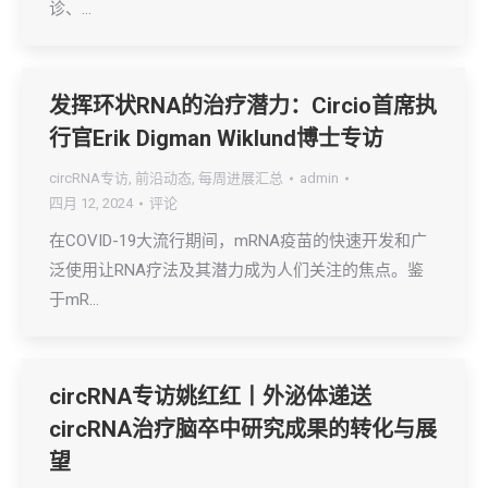
诊、…
发挥环状RNA的治疗潜力：Circio首席执
行官Erik Digman Wiklund博士专访
circRNA专访
,
前沿动态
,
每周进展汇总
admin
四月 12, 2024
评论
在COVID-19大流行期间，mRNA疫苗的快速开发和广
泛使用让RNA疗法及其潜力成为人们关注的焦点。鉴
于mR…
circRNA专访姚红红丨外泌体递送
circRNA治疗脑卒中研究成果的转化与展
望