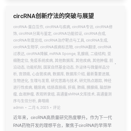
circRNA创新疗法的突破与展望
circRNA-蛋白互作
,
circRNA与疾病
,
circRNA专访
,
circRNA修
饰
,
circRNA分离与鉴定
,
circRNA功能验证
,
circRNA合成
,
circRNA年度总结
,
circRNA治疗靶点与工具
,
circRNA生成
,
circRNA生物学
,
circRNA疾病标志物
,
circRNA翻译
,
circRNA
过表达
,
circRNA降解
,
miRNA Sponge
,
乳腺癌
,
二级结构
,
亚
细胞定位
,
免疫系统疾病
,
其他数据库
,
其他疾病
,
其他肿瘤
,
前
沿动态
,
功能机制
,
国家自然基金动态
,
外泌体与微量样品分
析
,
宫颈癌
,
心血管疾病
,
数据库
,
数据库介绍
,
最新重要进展
,
生物进化
,
生理与发育
,
研究思路与技术
,
研究热点跟踪
,
神经
退行性疾病
,
糖尿病
,
结肠直肠癌
,
肝癌
,
肺癌
,
胰腺癌
,
脑部肿
瘤
,
血液肿瘤
,
表观转录组
,
高通量shRNA文库技术
,
高通量测
序与生信分析
,
鼻咽癌
admin
二月 6, 2025
评论
近年来，circRNA高质量研究热度攀升。作为下一代
RNA药物开发的理想平台，聚焦于circRNA的早筛早