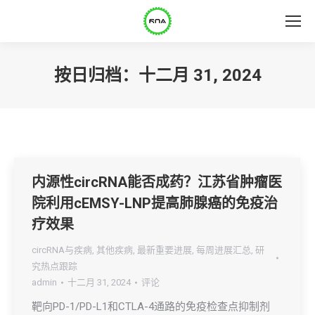
按日归档：
十二月 31, 2024
内源性circRNA能否成药？江苏省肿瘤医
院利用cEMSY-LNP提高肺腺癌的免疫治
疗效果
circRNA与疾病
,
其他疾病
,
最新重要进展
,
每周进展汇总
,
研
究热点跟踪
admin
十二月 31, 2024
评论
靶向PD-1/PD-L1和CTLA-4通路的免疫检查点抑制剂