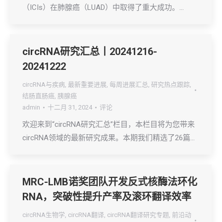
（ICIs）在肺腺癌（LUAD）中取得了重大成功。…
circRNA研究汇总丨20241216-
20241222
circRNA与疾病
,
最新重要进展
,
每周进展汇总
,
研究热点跟踪
,
结肠直肠癌
,
胰腺癌
admin
十二月 31, 2024
评论
欢迎来到“circRNA研究汇总”栏目，本栏目将为您带来
circRNA领域的最新研究成果。本期我们精选了26篇…
MRC-LMB诺奖团队开发反式核酶法环化
RNA，突破性提升产率及滚环翻译效率
circRNA生物学
,
circRNA翻译
,
circRNA翻译研究专题
,
前沿动