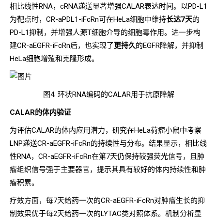
相比线性RNA，cRNA递送显著增强CALAR表达时间。以PD-L1
为靶点时，CR-aPDL1-iFcRn可在HeLa细胞中维持
长达7天
的
PD-L1抑制，并增强人源T细胞介导的细胞毒作用。进一步构
建CR-aEGFR-iFcRn后，也实现了
更持久
的EGFR降解，并抑制
HeLa细胞增殖和克隆形成。
图4. 环状RNA编码的CALAR用于抗原降解
CALAR的体内验证
为评估CALAR
的
体内应用潜力，研究在HeLa荷瘤小鼠中考察
LNP递送CR-aEGFR-iFcRn的持续性与分布。结果显示，相比线
性RNA，CR-aEGFR-iFcRn在第7天仍保持较强荧光信号，且肿
瘤组织信号强于主要器官，提示其具有较好的体内持续性和肿
瘤积累。
疗效方面，每7天给药一次的CR-aEGFR-iFcRn对肿瘤生长的抑
制效果优于每2天给药一次的LYTAC类对照体系。机制分析显