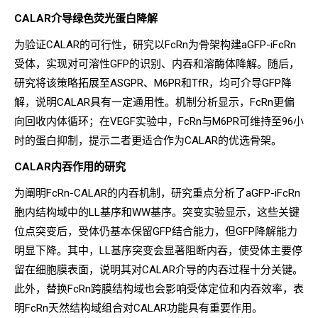
CALAR介导绿色荧光蛋白降解
为验证CALAR的可行性，研究以FcRn为骨架构建aGFP-iFcRn
受体，实现对可溶性GFP的识别、内吞和溶酶体降解。随后，
研究将该策略拓展至ASGPR、M6PR和TfR，均可介导GFP降
解，说明CALAR具有一定通用性。机制分析显示，FcRn更偏
向回收内体循环；在VEGF实验中，FcRn与M6PR可维持至96小
时的蛋白抑制，提示二者更适合作为CALAR的优选骨架。
CALAR内吞作用的研究
为阐明FcRn-CALAR的内吞机制，研究重点分析了aGFP-iFcRn
胞内结构域中的LL基序和WW基序。突变实验显示，这些关键
位点突变后，受体仍基本保留GFP结合能力，但GFP降解能力
明显下降。其中，LL基序突变会显著阻断内吞，使受体主要停
留在细胞膜表面，说明其对CALAR介导的内吞过程十分关键。
此外，替换FcRn跨膜结构域也会影响受体定位和内吞效率，表
明FcRn天然结构域组合对CALAR功能具有重要作用。