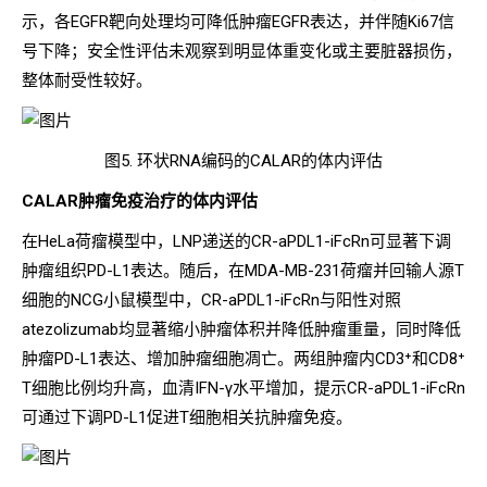
示，各EGFR靶向处理均可降低肿瘤EGFR表达，并伴随Ki67信
号下降；安全性评估未观察到明显体重变化或主要脏器损伤，
整体耐受性较好。
图5. 环状RNA编码的CALAR的体内评估
CALAR肿瘤免疫治疗的体内评估
在HeLa荷瘤模型中，LNP递送的CR-aPDL1-iFcRn可显著下调
肿瘤组织PD-L1表达。随后，在MDA-MB-231荷瘤并回输人源T
细胞的NCG小鼠模型中，CR-aPDL1-iFcRn与阳性对照
atezolizumab均显著缩小肿瘤体积并降低肿瘤重量，同时降低
肿瘤PD-L1表达、增加肿瘤细胞凋亡。两组肿瘤内CD3⁺和CD8⁺
T细胞比例均升高，血清IFN-γ水平增加，提示CR-aPDL1-iFcRn
可通过下调PD-L1促进T细胞相关抗肿瘤免疫。