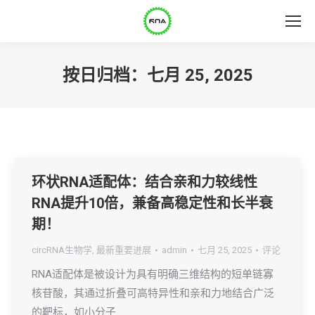
按日归档：
七月 25, 2025
环状RNA适配体：结合亲和力较线性
RNA提升10倍，兼备高稳定性和长半衰
期！
circRNA生物学
,
最新重要进展
admin
七月 25, 2025
评论
RNA适配体是被设计为具有明确三维结构的短单链寡
核苷酸，其通过折叠可高特异性和亲和力地结合广泛
的靶标，如小分子…