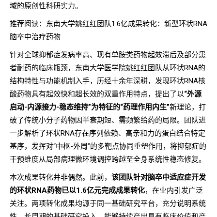
域的原创性科研实力。
推荐阅读：东南大学姚红红团队1.6亿成果转化：新型环状RNA
脑卒中治疗药物
针对全球抑郁症发病率高、现有单胺类药物起效滞后及部分患
者耐药的临床瓶颈，东南大学医学院姚红红团队从环状RNA的
结构特性与功能机制入手，历经十余年深耕，发现环状RNA核
酸药物具有起效快和超长效的双重作用特点，提出了以
“外源
启动-内源接力-稳态维持”为特征的“药理作用内生”
新理论，打
破了传统小分子药物因半衰期短、需频繁给药的局限。团队进
一步解析了环状RNA存在序列依赖、高亲和力的蛋白结合特定
基序，发挥对“中枢-外周”的多靶点协同重塑作用，将抑郁症的
干预维度从局部病理微环境调控跨越至全身系统性稳态修复。
本次成果转化并非偶然。此前，
该团队针对脑卒中适应症开发
的环状RNA药物已以1.6亿元完成成果转化
，在业内引发广泛
关注。两项转化成果均源于同一基础研究平台，充分说明系统
性、长周期的基础研究投入，能够持续产出具有临床价值和产